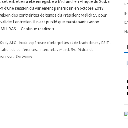
, cet entretien a été enregistré à Midrand, en Afrique du Sud, à
B
on d’une session du Parlement panafricain en octobre 2018
I
raison des contraintes de temps du Président Malick Sy pour
t valider l’entretien, il n’est publié que maintenant. Bonne
L
 ! MLI-BAS…
Continue reading »
No
 Sud
,
AIIC
,
école supérieure d'interprètes et de traducteurs
,
ESIT
,
étation de conférences
,
interprète
,
Malick Sy
,
Midrand
,
'honneur
,
Sorbonne