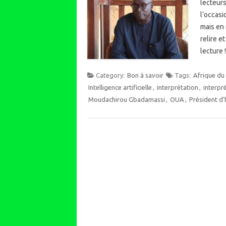
lecteurs
l’occasi
mais en 
relire e
lecture
Category:
Bon à savoir
Tags:
Afrique du
Intelligence artificielle
,
interprétation
,
interpr
Moudachirou Gbadamassi
,
OUA
,
Président d