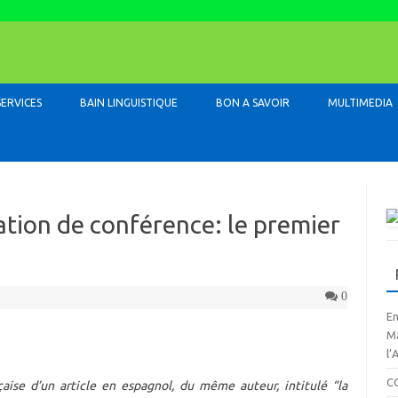
Skip to content
SERVICES
BAIN LINGUISTIQUE
BON A SAVOIR
MULTIMEDIA
tation de conférence: le premier
0
En
Ma
l’
C
çaise d’un article en espagnol, du même auteur, intitulé “la