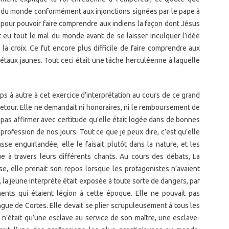
res du monde conformément aux injonctions signées par le pape à
e, pour pouvoir faire comprendre aux indiens la façon dont Jésus
nt eu tout le mal du monde avant de se laisser inculquer l’idée
r la croix. Ce fut encore plus difficile de faire comprendre aux
étaux jaunes. Tout ceci était une tâche herculéenne à laquelle
ps à autre à cet exercice d’interprétation au cours de ce grand
etour. Elle ne demandait ni honoraires, ni le remboursement de
s affirmer avec certitude qu’elle était logée dans de bonnes
profession de nos jours. Tout ce que je peux dire, c’est qu’elle
se enguirlandée, elle le faisait plutôt dans la nature, et les
ue à travers leurs différents chants. Au cours des débats, La
, elle prenait son repos lorsque les protagonistes n’avaient
, la jeune interprète était exposée à toute sorte de dangers, par
nts qui étaient légion à cette époque. Elle ne pouvait pas
ngue de Cortes. Elle devait se plier scrupuleusement à tous les
n’était qu’une esclave au service de son maître, une esclave-