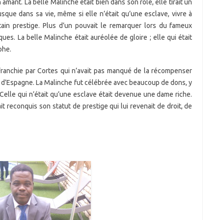
mant. La belle Malinche était bien dans son rôle, elle tirait un
ue dans sa vie, même si elle n’était qu’une esclave, vivre à
tain prestige. Plus d’un pouvait le remarquer lors du fameux
ues. La belle Malinche était auréolée de gloire ; elle qui était
phe.
franchie par Cortes qui n’avait pas manqué de la récompenser
e d’Espagne. La Malinche fut célébrée avec beaucoup de dons, y
 Celle qui n’était qu’une esclave était devenue une dame riche.
t reconquis son statut de prestige qui lui revenait de droit, de