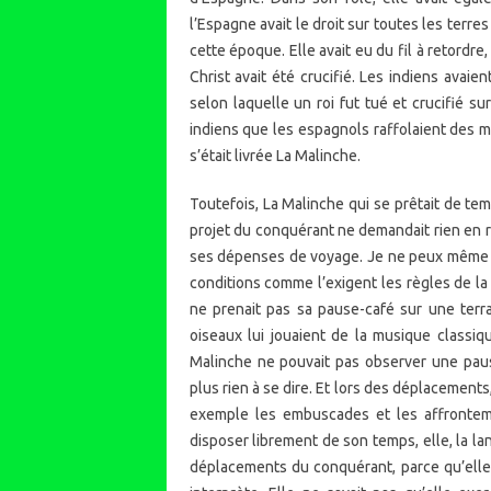
l’Espagne avait le droit sur toutes les ter
cette époque. Elle avait eu du fil à retordr
Christ avait été crucifié. Les indiens avaie
selon laquelle un roi fut tué et crucifié su
indiens que les espagnols raffolaient des m
s’était livrée La Malinche.
Toutefois, La Malinche qui se prêtait de tem
projet du conquérant ne demandait rien en r
ses dépenses de voyage. Je ne peux même pa
conditions comme l’exigent les règles de la 
ne prenait pas sa pause-café sur une terras
oiseaux lui jouaient de la musique classiq
Malinche ne pouvait pas observer une pause
plus rien à se dire. Et lors des déplacements
exemple les embuscades et les affronteme
disposer librement de son temps, elle, la la
déplacements du conquérant, parce qu’elle 