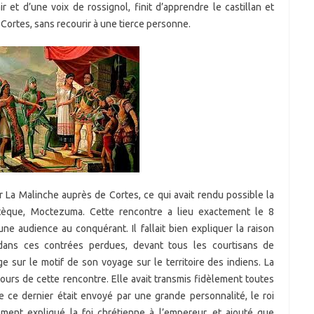
r et d’une voix de rossignol, finit d’apprendre le castillan et
Cortes, sans recourir à une tierce personne.
ar La Malinche auprès de Cortes, ce qui avait rendu possible la
tèque, Moctezuma. Cette rencontre a lieu exactement le 8
e audience au conquérant. Il fallait bien expliquer la raison
dans ces contrées perdues, devant tous les courtisans de
sur le motif de son voyage sur le territoire des indiens. La
cours de cette rencontre. Elle avait transmis fidèlement toutes
que ce dernier était envoyé par une grande personnalité, le roi
ement expliqué la foi chrétienne à l’empereur, et ajouté que