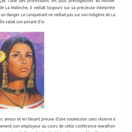
rçait l’une des professions les plus prestigieuses au monde.
e La Malinche, il veillait toujours sur sa précieuse interprète
 un danger. Le conquérant ne veillait pas sur son indigène de La
lle valait son pesant d’or.
vec amour et en faisant preuve d’une soumission sans réserve à
ulement son employeur au cours de cette conférence marathon