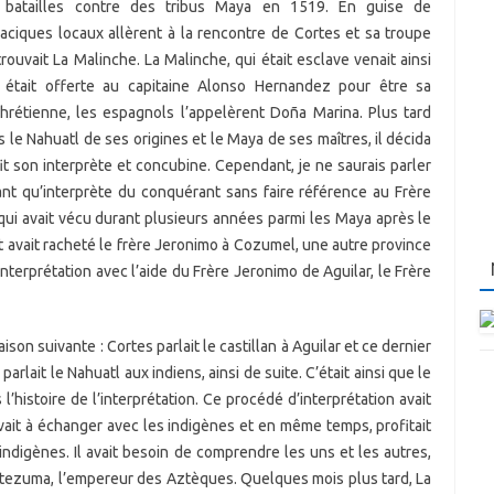
s batailles contre des tribus Maya en 1519. En guise de
aciques locaux allèrent à la rencontre de Cortes et sa troupe
ouvait La Malinche. La Malinche, qui était esclave venait ainsi
 était offerte au capitaine Alonso Hernandez pour être sa
 chrétienne, les espagnols l’appelèrent Doña Marina. Plus tard
is le Nahuatl de ses origines et le Maya de ses maîtres, il décida
it son interprète et concubine. Cependant, je ne saurais parler
nt qu’interprète du conquérant sans faire référence au Frère
 qui avait vécu durant plusieurs années parmi les Maya après le
 avait racheté le frère Jeronimo à Cozumel, une autre province
’interprétation avec l’aide du Frère Jeronimo de Aguilar, le Frère
ison suivante : Cortes parlait le castillan à Aguilar et ce dernier
 parlait le Nahuatl aux indiens, ainsi de suite. C’était ainsi que le
s l’histoire de l’interprétation. Ce procédé d’interprétation avait
rivait à échanger avec les indigènes et en même temps, profitait
indigènes. Il avait besoin de comprendre les uns et les autres,
ctezuma, l’empereur des Aztèques. Quelques mois plus tard, La