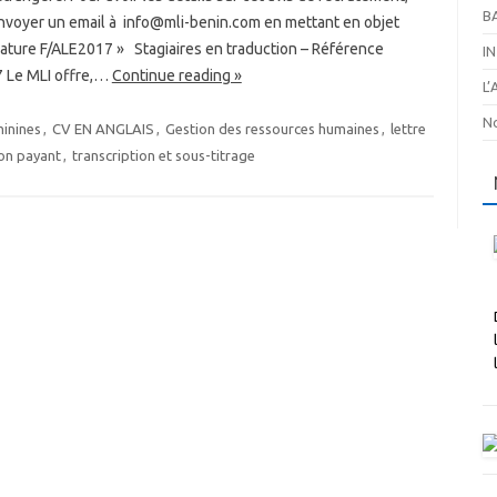
B
envoyer un email à info@mli-benin.com en mettant en objet
dature F/ALE2017 » Stagiaires en traduction – Référence
I
 Le MLI offre,…
Continue reading »
L
No
inines
,
CV EN ANGLAIS
,
Gestion des ressources humaines
,
lettre
on payant
,
transcription et sous-titrage