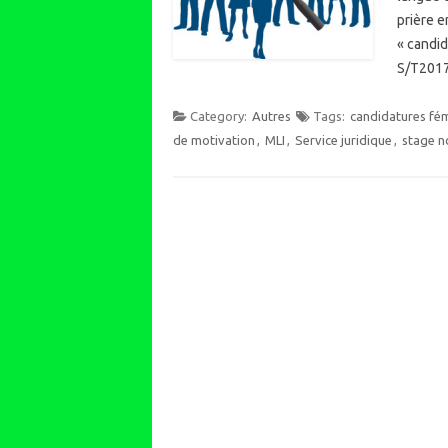
prière 
« candi
S/T2017
Category:
Autres
Tags:
candidatures fém
de motivation
,
MLI
,
Service juridique
,
stage n