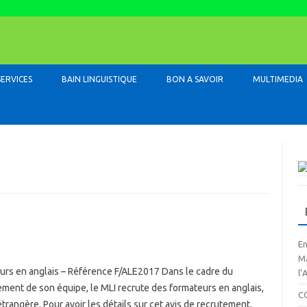
Skip to content
SERVICES
BAIN LINGUISTIQUE
BON A SAVOIR
MULTIMEDIA
En
Ma
urs en anglais – Référence F/ALE2017 Dans le cadre du
l’
ment de son équipe, le MLI recrute des formateurs en anglais,
C
trangère. Pour avoir les détails sur cet avis de recrutement,