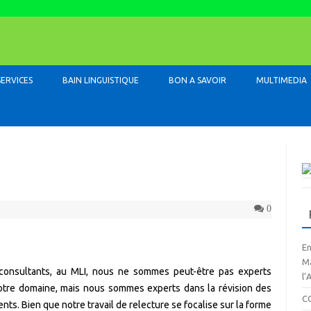
Skip to content
SERVICES
BAIN LINGUISTIQUE
BON A SAVOIR
MULTIMEDIA
0
En
Ma
consultants, au MLI, nous ne sommes peut-être pas experts
l’
otre domaine, mais nous sommes experts dans la révision des
C
ts. Bien que notre travail de relecture se focalise sur la forme