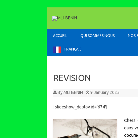
ACCUEIL
QUI SOMMES NOUS
NOS 
FRANÇAIS
REVISION
By
MLI BENIN
9 January 2025
[slideshow_deploy id=’674′]
Chers 
dans v
documen