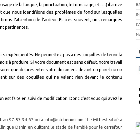
 usage de la langue, la ponctuation, le formatage, etc…) il arrive
B
t que nous identifiions des problèmes de fond sur lesquelles
I
tirons l’attention de l’auteur. Et très souvent, nos remarques
L
nt pertinentes.
No
urs expérimentés. Ne permettez pas à des coquilles de ternir la
mois à produire. Si votre document est sans défaut, notre travail
assurer que de présenter votre document devant un panel ou un
dant sur des coquilles qui ne valent rien devant le contenu
on est faite en suivi de modification. Donc c’est vous qui avez le
 au 97 57 34 67 ou à info@mli-benin.com ! Le MLI est situé à
Clinique Dahin en quittant le stade de l’amitié pour le carrefour