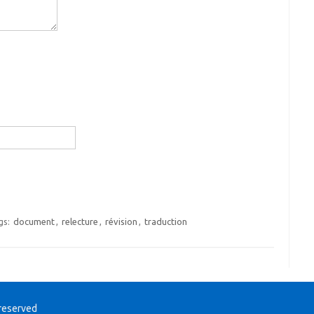
gs:
document
,
relecture
,
révision
,
traduction
 reserved