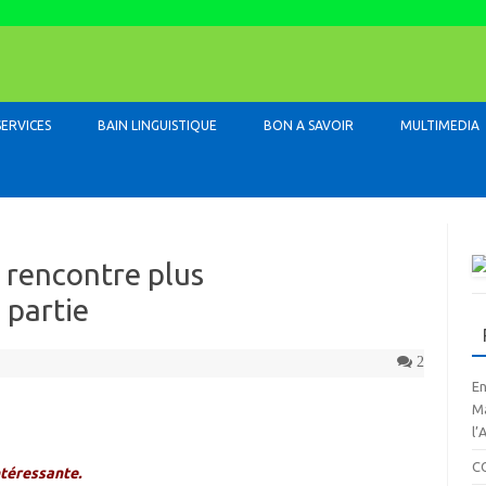
Skip to content
SERVICES
BAIN LINGUISTIQUE
BON A SAVOIR
MULTIMEDIA
e rencontre plus
 partie
2
En
Ma
l’
C
ntéressante.