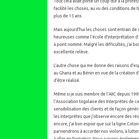
Tout cela avait porté un coup dur à la prof
facilité les choses, au vu des conditions de 
plus de 15 ans.
Mais aujourd’hui les choses sont entrain de 
heureuses comme l’école d’interprétation d’A
à point nommé. Malgré les difficultés, j’ai b
excellente relève.
L’autre chose qui me donne des raisons d’espé
au Ghana et au Bénin en vue de la création d’
d’être réalisé.
Même si je suis membre de l’AIIC depuis 1998
l’Association togolaise des Interprètes de c
sensibilisation des clients et de façon géné
les interprètes que j’observe encore des rési
encore, j’ai bon espoir que sur la ligne Co
parviendrons à accorder nos violons, à lutter
à aller en formation. Nous suivons égalemen