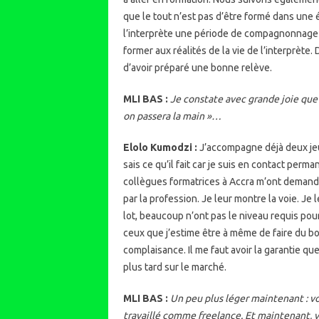
que le tout n’est pas d’être formé dans une 
l’interprète une période de compagnonnage a
former aux réalités de la vie de l’interprète
d’avoir préparé une bonne relève.
MLI BAS :
Je constate avec grande joie que 
on passera la main »…
Elolo Kumodzi :
J’accompagne déjà deux jeun
sais ce qu’il fait car je suis en contact perma
collègues formatrices à Accra m’ont demandé 
par la profession. Je leur montre la voie. Je
lot, beaucoup n’ont pas le niveau requis po
ceux que j’estime être à même de faire du bon
complaisance. Il me faut avoir la garantie q
plus tard sur le marché.
MLI BAS :
Un peu plus léger maintenant : v
travaillé comme freelance. Et maintenant, vo