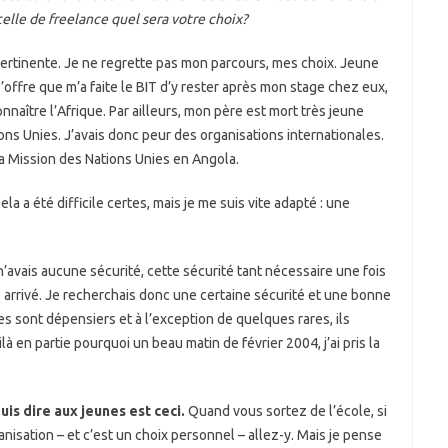
elle de freelance quel sera votre choix?
pertinente. Je ne regrette pas mon parcours, mes choix. Jeune
 l’offre que m’a faite le BIT d’y rester après mon stage chez eux,
nnaître l’Afrique. Par ailleurs, mon père est mort très jeune
ns Unies. J’avais donc peur des organisations internationales.
la Mission des Nations Unies en Angola.
la a été difficile certes, mais je me suis vite adapté : une
e n’avais aucune sécurité, cette sécurité tant nécessaire une fois
e arrivé. Je recherchais donc une certaine sécurité et une bonne
es sont dépensiers et à l’exception de quelques rares, ils
là en partie pourquoi un beau matin de février 2004, j’ai pris la
is dire aux jeunes est ceci.
Quand vous sortez de l’école, si
nisation – et c’est un choix personnel – allez-y. Mais je pense