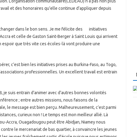
ession. L’organisation communautaire(CEDEAO) n’a pas non plus
travail et des honoraires qu’elle continue d’appliquer depuis
changer dans le bon sens. Je me félicite des initiatives
ccra et celle de Gaston Saint-Berger à Saint Louis qui arrivent
on espoir que très vite ces écoles-là vont produire une
rer, c’est bien les initiatives prises au Burkina-Faso, au Togo,
associations professionnelles. Un excellent travail est entrain
, je suis entrain d’animer avec d’autres bonnes volontés
onférence ; entre autres missions, nous faisons de la
rale, le message est bien perçu. Malheureusement, c’est parmi
stances, curieux non ! Le temps est mon meilleur allié. Là
tonou-Accra, Ouagadougou peut être Abidjan, Niamey nous
 contre le mercenariat de bas quartier, à convaincre les jeunes
t les jeunes fraîchement sortis d’école puisque nous estimons