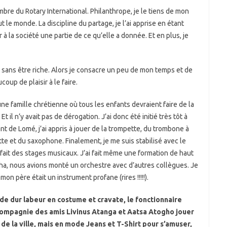
bre du Rotary International. Philanthrope, je le tiens de mon
 le monde. La discipline du partage, je l’ai apprise en étant
r à la société une partie de ce qu’elle a donnée. Et en plus, je
 sans être riche. Alors je consacre un peu de mon temps et de
coup de plaisir à le faire.
une famille chrétienne où tous les enfants devraient faire de la
il n’y avait pas de dérogation. J’ai donc été initié très tôt à
t de Lomé, j’ai appris à jouer de la trompette, du trombone à
nette et du saxophone. Finalement, je me suis stabilisé avec le
i fait des stages musicaux. J’ai fait même une formation de haut
ha, nous avions monté un orchestre avec d’autres collègues. Je
 mon père était un instrument profane (rires !!!!!).
de dur labeur en costume et cravate, le fonctionnaire
n compagnie des amis Livinus Atanga et Aatsa Atogho jouer
de la ville, mais en mode Jeans et T-Shirt pour s’amuser,