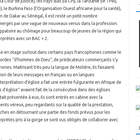
Cour de justice), les Pays-Bas (la CPI), la Tanzanie (le TPIR),
), le Burkina Faso (l’Organisation Ouest africaine pour la santé),
ion de Dakar au Sénégal, il est resté un petit nombre
mergés par une vague de nouveaux venus dans la profession.
happatoire au chômage pour beaucoup de jeunes de la région qui
erprètes avec un BAC + 2.
rise en otage surtout dans certains pays francophones comme le
 hordes ‘’d’hommes de Dieu’’, de prédicateurs commerçants s’y
hones. Maitrisant très peu la langue de Molière, ils faisaient
ssion de leurs messages en français ou en langues
nterprétation d’église a fait une entrée fulgurante en Afrique de
 d’église’’ avaient fait de la consécutive dans des églises
ait présentée à eux, ils sont entrés en cabine avec la
ients véreux, peu regardants sur la qualité de la prestation,
 poches en détournant une partie des fonds prévus pour les
erprètes pris à la gorge se sont vus obligés de collaborer avec