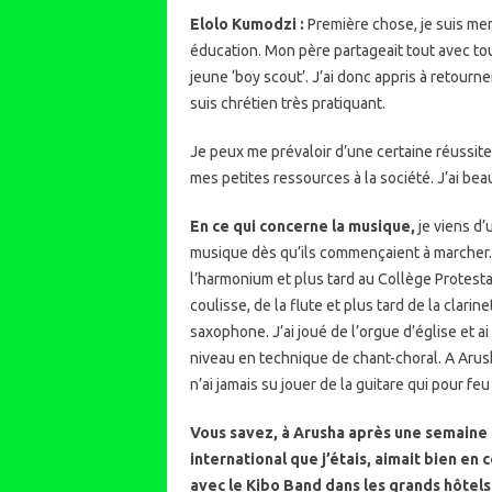
Elolo Kumodzi :
Première chose, je suis mem
éducation. Mon père partageait tout avec tout
jeune ‘boy scout’. J’ai donc appris à retourne
suis chrétien très pratiquant.
Je peux me prévaloir d’une certaine réussite
mes petites ressources à la société. J’ai beau
En ce qui concerne la musique,
je viens d’
musique dès qu’ils commençaient à marcher. Et 
l’harmonium et plus tard au Collège Protestan
coulisse, de la flute et plus tard de la clari
saxophone. J’ai joué de l’orgue d’église et a
niveau en technique de chant-choral. A Arus
n’ai jamais su jouer de la guitare qui pour feu
Vous savez, à Arusha après une semaine 
international que j’étais, aimait bien e
avec le Kibo Band dans les grands hôtels 