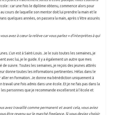
école : car une fois le diplôme obtenu, commence alors pour
u cours de laquelle son mentor doit lui prendre la main et le
. Dans quelques années, on passera la main, après s’être assurés
vous avez à cœur la relève car vous parlez « d’interprètes à qui
es. L’un est à Saint-Louis. Je le suis toutes les semaines, je
nent avec lui, je le guide. Il y a également un autre que mes
de suivre. Toutes les semaines, je reçois des jeunes attirés
 leur donne toutes les informations pertinentes. Hélas dans le
ur aller en formation. Je donne ma bénédiction uniquement à
 travail une fois admis dans une école. Et je ne fais pas dans la
ue les personnes que je recommande excelleront à l’école et
ous avez travaillé comme permanent et avant cela, vous aviez
us être revenu sur le marché freelance. Si vous deviez choisir