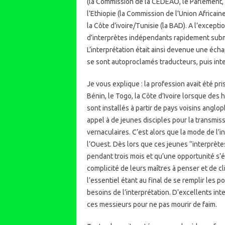
(la Commission de la CEDEAO, le Parlement, la 
l’Ethiopie (la Commission de l’Union Africaine
la Côte d’ivoire/Tunisie (la BAD). A l’except
d’interprètes indépendants rapidement sub
L’interprétation était ainsi devenue une éc
se sont autoproclamés traducteurs, puis int
Je vous explique : la profession avait été p
Bénin, le Togo, la Côte d’Ivoire lorsque des
sont installés à partir de pays voisins anglop
appel à de jeunes disciples pour la transmi
vernaculaires. C’est alors que la mode de l’i
l’Ouest. Dès lors que ces jeunes ‘’interprètes
pendant trois mois et qu’une opportunité s’ét
complicité de leurs maîtres à penser et de cl
l’essentiel étant au final de se remplir les
besoins de l’interprétation. D’excellents int
ces messieurs pour ne pas mourir de faim.